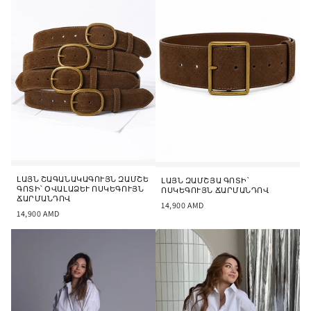
ծ
ո
ւ
:
ԼԱՅՆ ՇԱԳԱՆԱԿԱԳՈՒՅՆ ԶԱՄՇԵ
ԼԱՅՆ ԶԱՄՇՅԱ ԳՈՏԻ՝
ԳՈՏԻ՝ ՕՎԱԼԱՁԵՒ ՈՍԿԵԳՈՒՅՆ Ճ
ՈՍԿԵԳՈՒՅՆ ՃԱՐՄԱՆԴՈՎ
ԱՐՄԱՆԴՈՎ
14,900
AMD
14,900
AMD