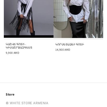
ԿԱՇՎԵ ԳՈՏԻ-
ԿՈՐՍԵՏԱՁԵՒ ԳՈՏԻ
ԿԻՍԱՇՐՋԱԶԳԵՍՏ
14,900
AMD
9,900
AMD
Store
© WHITE STORE ARMENIA