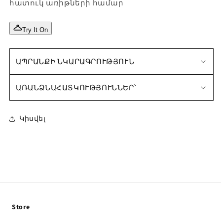
հատուկ առիթների համար
Try It On
ԱՊՐԱՆՔԻ ՆԿԱՐԱԳՐՈՒԹՅՈՒՆ
ԱՌԱՆՁՆԱՀԱՏԿՈՒԹՅՈՒՆՆԵՐ՝
Կիսվել
Store