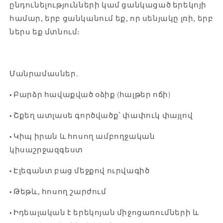
ընդունելությունների կամ ցանկացած երեկոյի
համար, երբ ցանկանում եք, որ սենյակը լռի, երբ
ներս եք մտնում։
Մանրամասներ.
• Բարձր հավաքված օձիք (հալթեր ոճի)
• Շքեղ ատլասե գործվածք՝ փափուկ փայլով
• Կիպ իրան և հոսող ամբողջական
կիսաշրջազգեստ
• Էլեգանտ բաց մեջքով ուրվագիծ
• Թեթև, հոսող շարժում
• Իդեալական է երեկոյան միջոցառումների և