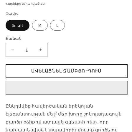
գին
Հարկերը ներառված են։
Չափս
Small
M
L
Քանակ
Քանակ
Երեկոյան
Ավելացնել
զգեստ՝
քանակը
բարձր
Երեկոյան
ԱՎԵԼԱՑՆԵԼ ԶԱՄԲՅՈՒՂՈՒՄ
օձիքով
զգեստ՝
և
բարձր
թափվող
օձիքով
ատլասե
և
կտորից-
թափվող
ի
ատլասե
Ընկղմվեք հավերժական երեկոյան
քանակը
կտորից-
էլեգանտության մեջ՝ մեր խորը շոկոլադագույն
նվազեցնել
ի
բարձր օձիքով ատլասե զգեստի հետ, որը
համար
նախատեսված է տպավորիչ մուտք գործելու