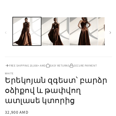
մեդիա
մ
1
2
մոդալում
մ
FREE SHIPPING 20,000+ AMD
EASY RETURNS
SECURE PAYMENT
WHITE
Երեկոյան զգեստ՝ բարձր
օձիքով և թափվող
ատլասե կտորից
Սովորական
32,900
AMD