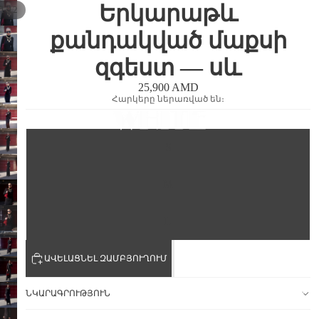
Երկարաթև
/
1
12
քանդակված մաքսի
զգեստ — սև
25,900
AMD
Հարկերը ներառված են։
Չափս
ՆՈՐՈՒՅԹՆ
S
M
L
ԱՎԵԼԱՑՆԵԼ ԶԱՄԲՅՈՒՂՈՒՄ
ՏԵՍԱԿԱՆ
ՆԿԱՐԱԳՐՈՒԹՅՈՒՆ