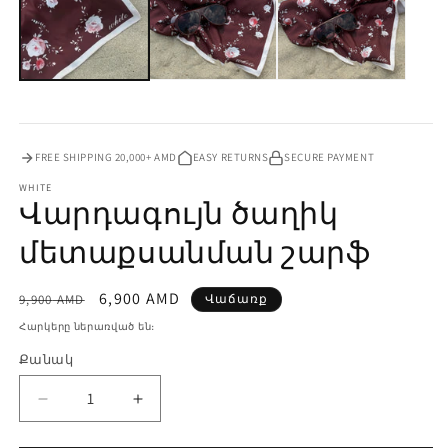
FREE SHIPPING 20,000+ AMD
EASY RETURNS
SECURE PAYMENT
WHITE
Վարդագույն ծաղիկ
մետաքսանման շարֆ
Սովորական
Վաճառքի
6,900
AMD
9,900
AMD
Վաճառք
գին
գին
Հարկերը ներառված են։
Քանակ
Քանակ
Վարդագույն
Ավելացնել
ծաղիկ
քանակը