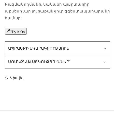
Բազմակողմանի, կանացի պարտադիր
աքսեսուար յուրաքանչյուր զգեստապահարանի
համար։
Try It On
ԱՊՐԱՆՔԻ ՆԿԱՐԱԳՐՈՒԹՅՈՒՆ
ԱՌԱՆՁՆԱՀԱՏԿՈՒԹՅՈՒՆՆԵՐ՝
Կիսվել