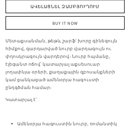
մետաքսանման
Վարդագույն
ԱՎԵԼԱՑՆԵԼ ԶԱՄԲՅՈՒՂՈՒՄ
շարֆ-
ծաղիկ
ի
մետաքսանման
քանակը
շարֆ-
BUY IT NOW
նվազեցնել
ի
համար
Մետաքսանման, թեթև շարֆ՝ խորը գինեգույն
հիմքով, զարդարված նուրբ վարդագույն ու
փղոսկրագույն վարդերով։ Նուրբ հպմանը,
էլեգանտ ոճով՝ կատարյալ աքսեսուար
լողափնյա օրերի, քաղաքային զբոսանքների
կամ ցանկացած ամենօրյա հագուստի
ընդգծման համար։
Կատարյալ է՝
Ամենօրյա հագուստին նուրբ, ռոմանտիկ