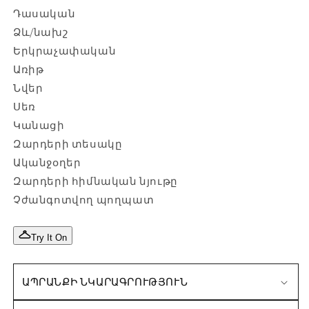
Դասական
Ձև/նախշ
Երկրաչափական
Առիթ
Նվեր
Սեռ
Կանացի
Զարդերի տեսակը
Ականջօղեր
Զարդերի հիմնական նյութը
Չժանգոտվող պողպատ
Try It On
ԱՊՐԱՆՔԻ ՆԿԱՐԱԳՐՈՒԹՅՈՒՆ