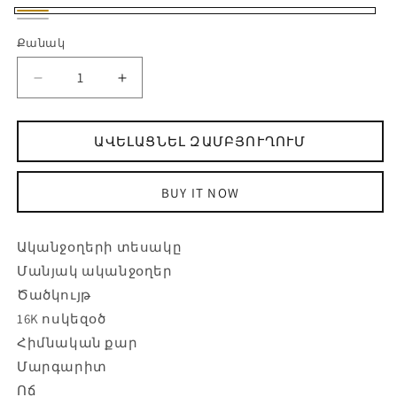
Gold
Silver
Քանակ
Քանակ
Օղեր
Ավելացնել
չժանգոտվող
քանակը
պողպատից՝
Օղեր
ԱՎԵԼԱՑՆԵԼ ԶԱՄԲՅՈՒՂՈՒՄ
արհեստական
չժանգոտվող
մարգարտով-
պողպատից՝
ի
արհեստական
BUY IT NOW
քանակը
մարգարտով-
նվազեցնել
ի
համար
Ականջօղերի տեսակը
Մանյակ ականջօղեր
Ծածկույթ
16K ոսկեզօծ
Հիմնական քար
Մարգարիտ
Ոճ