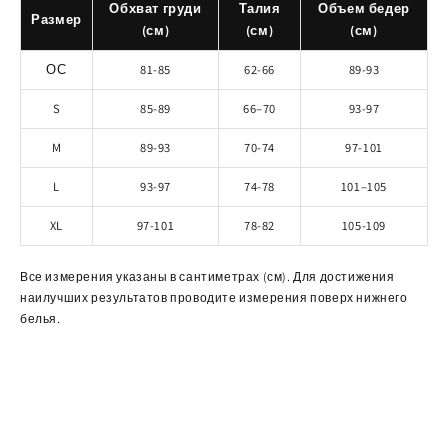
Обхват груди
Талия
Объем бедер
Размер
(см)
(см)
(см)
ОС
81-85
62-66
89-93
S
85-89
66–70
93-97
M
89-93
70-74
97-101
L
93-97
74-78
101–105
XL
97-101
78-82
105-109
Все измерения указаны в сантиметрах (см). Для достижения
наилучших результатов проводите измерения поверх нижнего
белья.