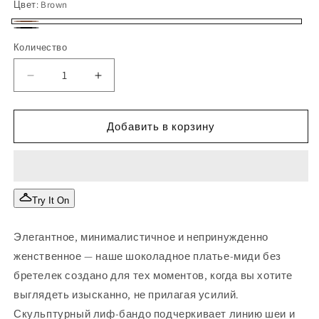
Цвет:
Brown
Brown
Black
Количество
Количество
Уменьшить
Увеличить
количество
количество
Шоколадное
Шоколадное
платье-
платье-
Добавить в корзину
миди
миди
без
без
бретелек
бретелек
Try It On
Элегантное, минималистичное и непринужденно
женственное — наше шоколадное платье-миди без
бретелек создано для тех моментов, когда вы хотите
выглядеть изысканно, не прилагая усилий.
Скульптурный лиф-бандо подчеркивает линию шеи и