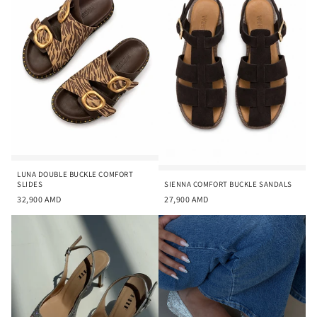
ц
и
я
:
LUNA DOUBLE BUCKLE COMFORT
SLIDES
SIENNA COMFORT BUCKLE SANDALS
32,900
AMD
27,900
AMD