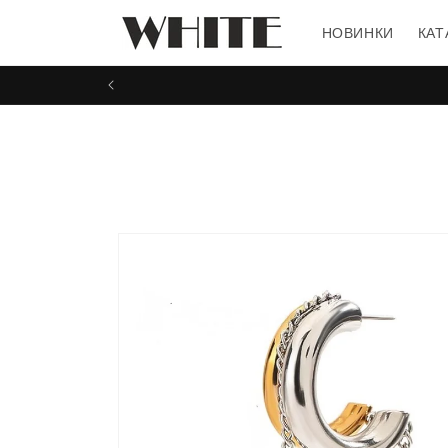
Перейти
к
НОВИНКИ
КАТ
контенту
Перейти к
информации
о продукте