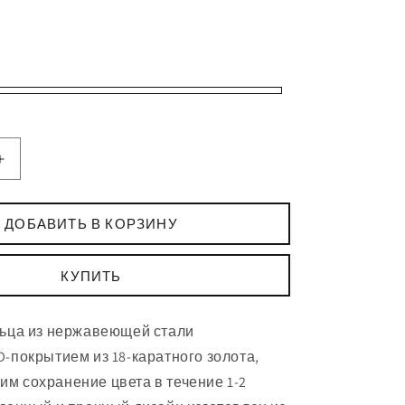
Увеличить
количество
Серьги-
кольца
ДОБАВИТЬ В КОРЗИНУ
Tassel
Line
КУПИТЬ
льца из нержавеющей стали
D-покрытием из 18-каратного золота
,
м сохранение цвета в течение 1-2