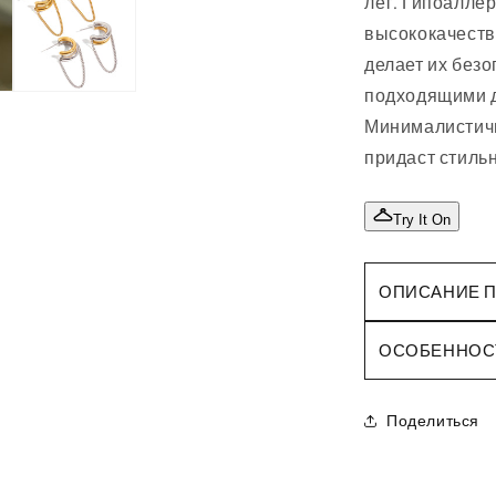
лет.
Гипоаллер
высококачеств
делает их без
подходящими д
Минималистичн
придаст стиль
Try It On
ОПИСАНИЕ 
ОСОБЕННОС
Поделиться