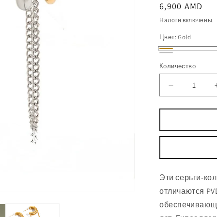
Обычная
6,900
AMD
цена
Налоги включены.
Цвет:
Gold
Gold
Silver
Количество
Количество
Уменьшить
количество
Серьги-
кольца
Tassel
Line
Эти серьги-ко
отличаются
PV
обеспечивающи