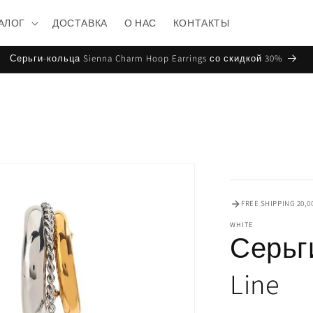
АЛОГ
ДОСТАВКА
О НАС
КОНТАКТЫ
Серьги-кольца Sienna Charm Hoop Earrings со скидкой 30%
FREE SHIPPING 20,0
WHITE
Серьги
Line