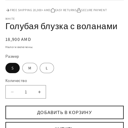
FREE SHIPPING 20,000+ AMD
EASY RETURNS
SECURE PAYMENT
WHITE
Голубая блузка с воланами
Обычная
18,900
AMD
цена
Налоги включены.
Размер
S
M
L
Количество
Количество
Уменьшить
Увеличить
количество
количество
Голубая
Голубая
блузка
блузка
ДОБАВИТЬ В КОРЗИНУ
с
с
воланами
воланами